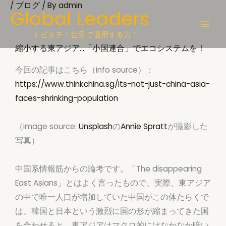
/
ブログ
/ By
admin
Skip
Global Leaders
to
content
トビタテ！世界で通用する力！
縮小する東アジア…「小国連合」でエコシステムを！
今回の記事はこちら（info source）：
https://www.thinkchina.sg/its-not-just-china-asia-
faces-shrinking-population
（image source:
Unsplash
の
Annie Spratt
が撮影した
写真）
中国系情報筋からの論考です。「The disappearing
East Asians」とはよく言ったもので、実際、東アジア
の中で唯一人口が増加していた中国がこの体たらくで
は、韓国と日本という激烈に国の形が縮まってきた国
を合わせると、東アジアはマクロ的にはなかなか暗い