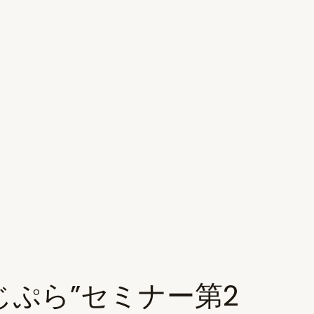
 2｜”ぽじぷら”セミナー第2