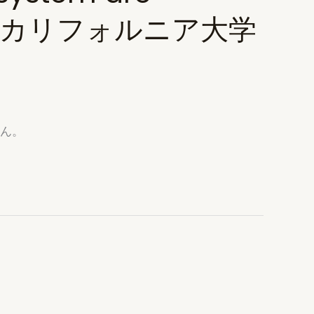
r now)｜カリフォルニア大学
せん。