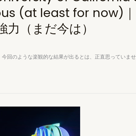
igious (at least fo
強力（まだ今は）
と、今回のような楽観的な結果が出るとは、正直思っていま