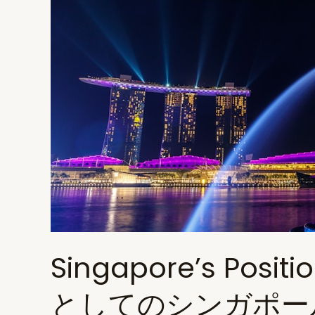
are
incredibly
prestigious
(at
least
for
now)
｜
カ
リ
フ
ォ
Singapore’s Posi
ル
ニ
としてのシンガポー
ア