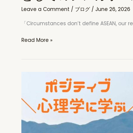
大
Leave a Comment
/
ブログ
/
June 26, 2026
学
「Circumstances don’t define ASEAN, ou
群
の
Singapore’s
Read More »
卒
Position
業
as
証
an
明
ASEAN
書
Member
は
State
超
｜
強
ASEAN
力
国
（ま
家