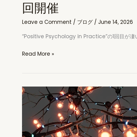
回開催
Leave a Comment
/
ブログ
/
June 14, 2026
“Positive Psychology in Practice
“Pos.
Read More »
Psy.
in
Practice”
Seminar
vol.
2
｜”ぽ
じ