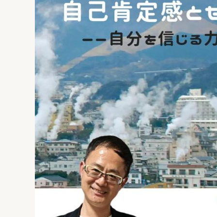
だ
と
今
し
は）
て
の
シ
ン
ガ
ポ
ー
ル
の
立
位
置