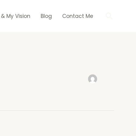
Searc
 & My Vision
Blog
Contact Me