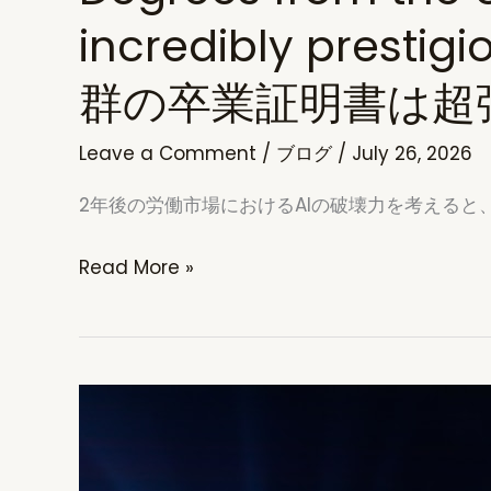
incredibly prest
群の卒業証明書は超
Leave a Comment
/
ブログ
/
July 26, 2026
2年後の労働市場におけるAIの破壊力を考える
Degrees
Read More »
from
the
University
of
California
system