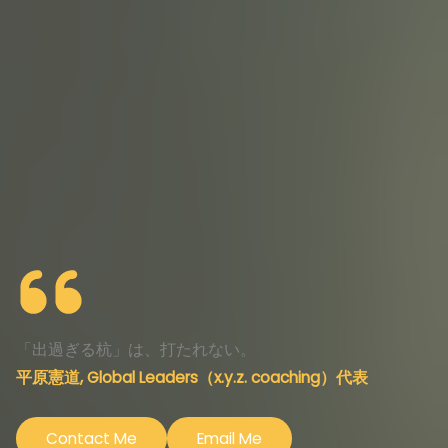
「出過ぎる杭」は、打たれない。
平原憲道, Global Leaders（x.y.z. coaching）代表
Contact Me
Email Me