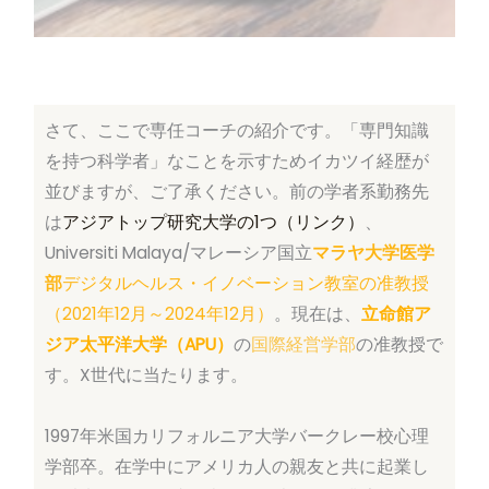
さて、ここで専任コーチの紹介です。「専門知識
を持つ科学者」なことを示すためイカツイ経歴が
並びますが、ご了承ください。前の学者系勤務先
は
アジアトップ研究大学の1つ（リンク）
、
Universiti Malaya/マレーシア国立
マラヤ大学医学
部
デジタルヘルス・イノベーション教室の准教授
（2021年12月～2024年12月）
。現在は、
立命館ア
ジア太平洋大学（APU）
の
国際経営学部
の准教授で
す。X世代に当たります。
1997年米国カリフォルニア大学バークレー校心理
学部卒。在学中にアメリカ人の親友と共に起業し