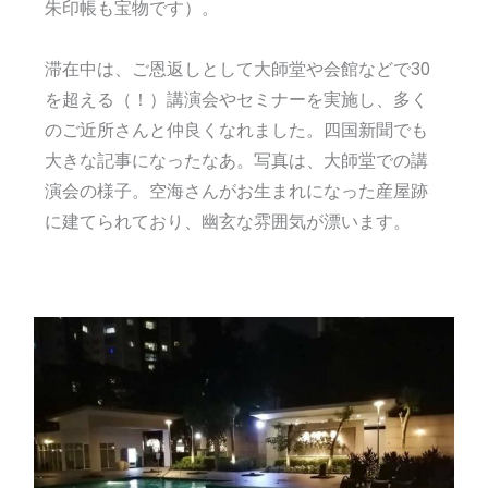
朱印帳も宝物です）。
滞在中は、ご恩返しとして大師堂や会館などで30
を超える（！）講演会やセミナーを実施し、多く
のご近所さんと仲良くなれました。四国新聞でも
大きな記事になったなあ。写真は、大師堂での講
演会の様子。空海さんがお生まれになった産屋跡
に建てられており、幽玄な雰囲気が漂います。