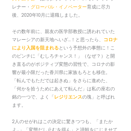
レナー・
グローバル・イノベーター
育成に尽力
後、2020年10月に退職しました。
その数年前に、親友の医学部教授に誘われていた
マレーシアの新天地へいざ…！と思ったら、
コロナ
により入国を阻まれる
という予想外の事態に！こ
のピンチに「むしろチャンス！」（なぜ？）と開
き直るのがポジティブ変態の習性で、コロナの影
響が最小限だった香川県に家族もろとも移住。
「転んでもただでは起きぬ」をさらに進めた、
「何かを拾うためにあえて転んだ」は私の座右の
銘の一つで、よく「
レジリエンス
の塊」と呼ばれ
ます。
2人のせがれはこの決定に驚きつつも、「またか
よ…」「変態だし止むを得ん」と諦観をにじませて