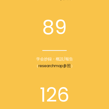
89
学会抄録・概説/報告
（
researchmap参照
）
126