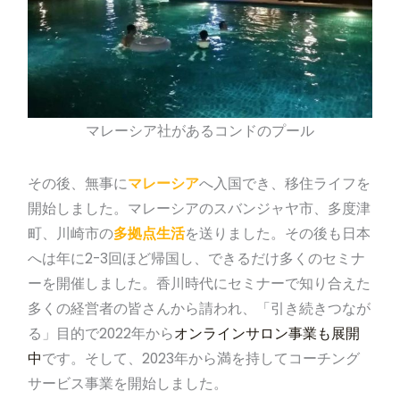
マレーシア社があるコンドのプール
その後、無事に
マレーシア
へ入国でき、移住ライフを
開始しました。マレーシアのスバンジャヤ市、多度津
町、川崎市の
多拠点生活
を送りました。その後も日本
へは年に2-3回ほど帰国し、できるだけ多くのセミナ
ーを開催しました。香川時代にセミナーで知り合えた
多くの経営者の皆さんから請われ、「引き続きつなが
る」目的で2022年から
オンラインサロン事業も展開
中
です。そして、2023年から満を持してコーチング
サービス事業を開始しました。