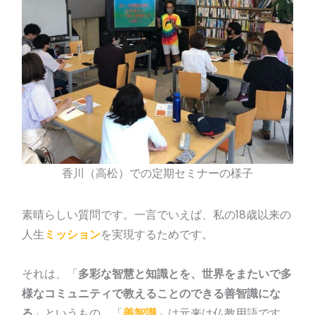
香川（高松）での定期セミナーの様子
素晴らしい質問です。一言でいえば、私の18歳以来の
人生
ミッション
を実現するためです。
それは、「
多彩な智慧と知識とを、世界をまたいで多
様なコミュニティで教えることのできる善智識にな
る
」というもの。「
善智識
」は元来は仏教用語です