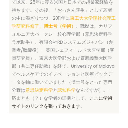
て以来、25年に渡る米国と日本での起業家経験を
持ちます。その後、「おっさん院生」として若者
の中に混ざりつつ、2011年に
東工大大学院社会理工
学研究科修了、
博士号（学術）
。職歴は、カリフ
ォルニア大バークレー校心理学部（意思決定科学
ラボ助手）、有限会社RDシステムズジャパン（創
業者/取締役）、英国シェフィールド大医学部（客
員研究員）、東京大医学部および慶應義塾大医学
部（共に専任助教）を経て、University of Malaya
でヘルスケアでのイノベーションと医療ビックデ
ータを軸に働いていました（博士号をとった専門
分野は
意思決定科学
と
認知科学
なんですが）。一
応まとも（？）な学者の証拠として、
ここに学術
サイトのリンクを張っておきます
。