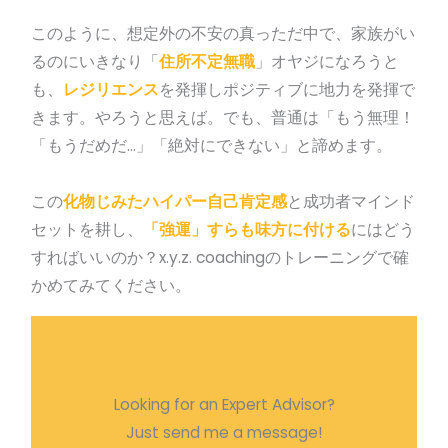
このように、想定外の不安の真っただ中で、家族がい
るのにいきなり「
住所不定無職
」オヤジになろうと
も、
レジリエンス
を発揮しポジティブに地力を発揮で
きます。やろうと思えば。でも、普通は「もう無理！
「もうだめだ…」「絶対にできない」と諦めます。
この
化物じみたハイパー自己肯定感
と成功者マインド
セットを耕し、
「強運」すらも味方に付ける
にはどう
すればいいのか？x.y.z. coachingのトレーニングで確
かめてみてください。
Looking for an Expert Advisor?
Just send me a message!