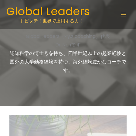
Skip
Global Leaders
to
content
トビタテ！世界で通用する力！
Global Leaders（x.y.z coaching）代表
Dr. Noriです
認知科学の博士号を持ち、四半世紀以上の起業経験と
国外の大学勤務経験を持つ、海外経験豊かなコーチで
す。