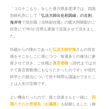
「コロナこもり」をした香川県多度津では、四国
別格札所にして
「弘法大師出化初因縁」の古刹、
海岸寺
で現住職（当時副住職）の暖大阿闍梨のご
好意にて1年1か月間も家族で逗留させて頂きまし
た。
15歳からの憧れであった
弘法大師空海
さんの存在
感をそこかしこに感じつつ、毎週多くの修法に参
座させて頂き、ご住職と
真言密教
（20代まではガ
チで真言密教僧にもなりたかったのです）や現代
科学との接点について何十時間も議論ができたこ
とは人生の宝物です。
よい機会だったので、彼と信者さんと一緒に、
四
国八十八か所巡礼（お遍路）
も結願しました（御