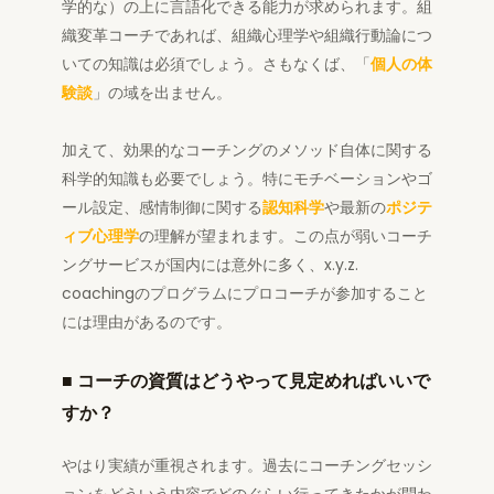
学的な）の上に言語化できる能力が求められます。組
織変革コーチであれば、組織心理学や組織行動論につ
いての知識は必須でしょう。さもなくば、「
個人の体
験談
」の域を出ません。
加えて、効果的なコーチングのメソッド自体に関する
科学的知識も必要でしょう。特にモチベーションやゴ
ール設定、感情制御に関する
認知科学
や最新の
ポジテ
ィブ心理学
の理解が望まれます。この点が弱いコーチ
ングサービスが国内には意外に多く、x.y.z.
coachingのプログラムにプロコーチが参加すること
には理由があるのです。
■
コーチの資質はどうやって見定めればいいで
すか？
やはり実績が重視されます。過去にコーチングセッシ