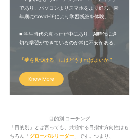
であり、パソコンよりスマホをより好む。青
年期にCovid-19により学習断絶を体験。
■ 学生時代の真っただ中にあり、AI時代に適
切な学習ができているのか常に不安がある。
「夢を
見つける
」
にはどうすればよいか？
Know More
目的別 コーチング
「目的別」とは言っても、共通する目指す方向性はも
ちろん「
グローバルリーダー
」です。つまり、