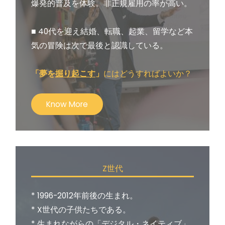
爆発的普及を体験。非正規雇用の率が高い。
■ 40代を迎え結婚、転職、起業、留学など本
気の冒険は次で最後と認識している。
「夢を
掘り起こす
」
にはどうすればよいか？
Know More
Z世代
* 1996-2012年前後の生まれ。
* X世代の子供たちである。
* 生まれながらの「デジタル・ネイティブ」