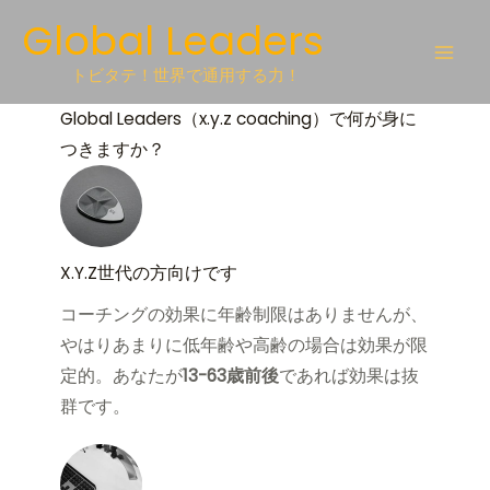
Skip
Global Leaders
to
content
トビタテ！世界で通用する力！
Global Leaders（x.y.z coaching）で何が身に
つきますか？
X.Y.Z世代の方向けです
コーチングの効果に年齢制限はありませんが、
やはりあまりに低年齢や高齢の場合は効果が限
定的。あなたが
13-63歳前後
であれば効果は抜
群です。