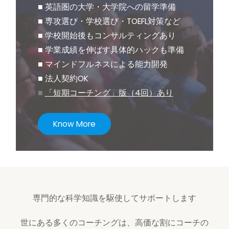
■ 英語圏の大学・大学院への留学準備
■ 専攻選び・学校選び・TOEFL対策など
■ 学校開始後もコンサルティングあり
■ 学業成績を伸ばす具体的ハックも準備
■ マインドフルネスによる能力開発
■ 法人契約OK
■
「短期コーチング」版（4回）あり
Know More
専門的な科学知識を駆使してサポートします
世にある多くのコーチングは、高価な割にコーチの