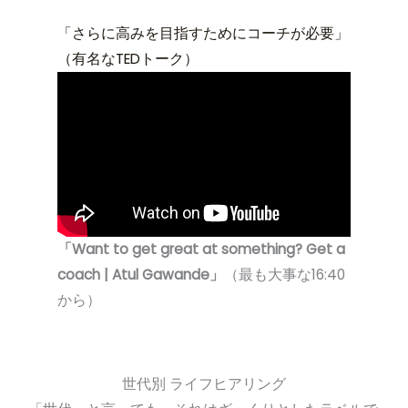
「さらに高みを目指すためにコーチが必要」
（有名なTEDトーク）
「Want to get great at something? Get a
coach | Atul Gawande」
（最も大事な16:40
から）
世代別 ライフヒアリング