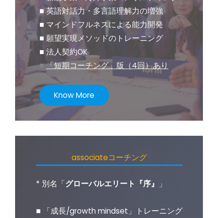
■ 英語対話力・多言語理解力の増強
■ マインドフルネスによる能力開発
■ 願望実現メソッドのトレーニング
■ 法人契約OK
■
「短期コーチング」版（4回）あり
Know More
associateコーチング
* 別名「
グローバルエリート『序』
」
■ 「成長/growth mindset」トレーニング