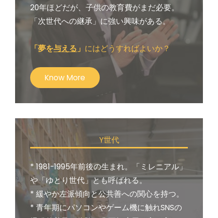
20年ほどだが、子供の教育費がまだ必要。
「次世代への継承」に強い興味がある。
「夢を
与える
」
にはどうすればよいか？
Know More
Y世代
* 1981-1995年前後の生まれ。「ミレニアル」
や「ゆとり世代」とも呼ばれる。
* 緩やか左派傾向と公共善への関心を持つ。
* 青年期にパソコンやゲーム機に触れSNSの