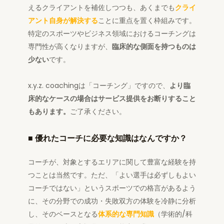
えるクライアントを補佐しつつも、あくまでも
クライ
アント自身が解決する
ことに重点を置く枠組みです。
特定のスポーツやビジネス領域におけるコーチングは
専門性が高くなりますが、
臨床的な側面を持つものは
少ない
です。
x.y.z. coachingは「コーチング」ですので、
より臨
床的なケースの場合はサービス提供をお断りすること
もあります。
ご了承ください。
■
優れたコーチに必要な知識はなんですか？
コーチが、対象とするエリアに関して豊富な経験を持
つことは当然です。ただ、「よい選手は必ずしもよい
コーチではない」というスポーツでの格言があるよう
に、その分野での成功・失敗双方の体験を冷静に分析
し、そのベースとなる
体系的な専門知識
（学術的/科