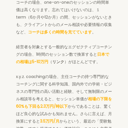
コーチの場合、one-on-oneのセッションの時間単
価は高くなります。忘れてはいけないのは、１
term（6か月や12か月）の間、セッションがないとき
も、クライアントからのメール相談や必要情報の収集
など、
コーチは多くの時間を充てています
。
経営者を対象とする一般的なエグゼクティブコーチン
グの場合、1時間のセッション数で換算すると
日本で
の相場は5-10万円
（
リンク
）がほとんどです。
x.y.z. coachingの場合、主任コーチの持つ専門的な
コーチングに関する科学知識、国内外での学術・ビジ
ネスの専門性の高い活動と経験、そして無制限のメー
ル相談等を考えると、セッション単価が
相場の下限を
60%も下回る2.3万円/時
以下
からであることは、驚く
ほど良心的な試みかも知れません。さらに言えば、月
換算にすると
3.5万円/月
からという、最近の「受験勉