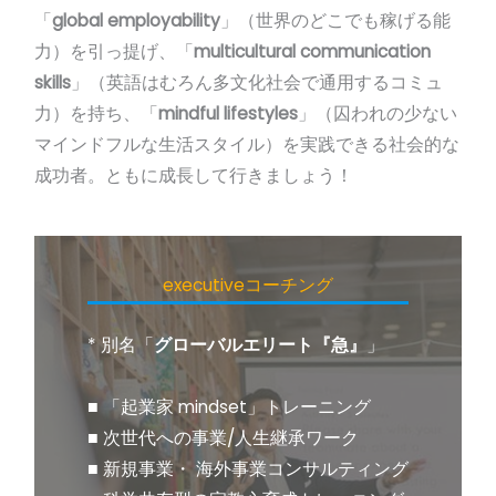
「
global employability
」（世界のどこでも稼げる能
力）を引っ提げ、「
multicultural communication
skills
」（英語はむろん多文化社会で通用するコミュ
力）を持ち、「
mindful lifestyles
」（囚われの少ない
マインドフルな生活スタイル）を実践できる社会的な
成功者。ともに成長して行きましょう！
executiveコーチング​
* 別名「
グローバルエリート『急』
」
■ 「起業家 mindset」トレーニング
■ 次世代への事業/人生継承ワーク
■ 新規事業・ 海外事業コンサルティング