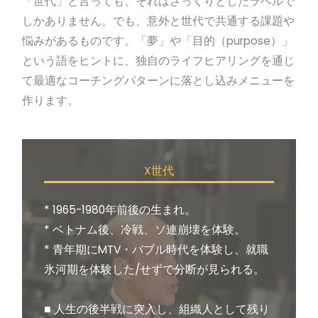
「世代」と言っても、それはざっくりとしたラベルで
しかありません。でも、意外と世代で共通する課題や
悩みがあるものです。「夢」や「目的（purpose）」
という語をヒントに、独自のライフヒアリングを通じ
て最適なコーチングパターンに落とし込みメニューを
作ります。
X世代​
* 1965-1980年前後の生まれ。
* ベトナム後、冷戦、ソ連崩壊を体験。
* 青年期にMTV・バブル時代を体験し、就職
氷河期を体験した/せずで分断が見られる。
■ 人生の後半戦に突入し、組織人として残り