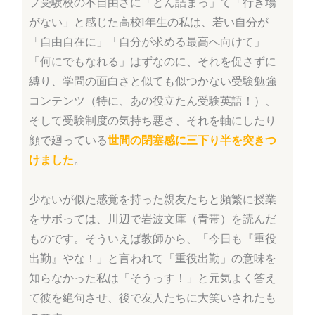
プ受験校の不自由さに「どん詰まっ」て「行き場
がない」と感じた高校1年生の私は、若い自分が
「自由自在に」「自分が求める最高へ向けて」
「何にでもなれる」はずなのに、それを促さずに
縛り、学問の面白さと似ても似つかない受験勉強
コンテンツ（特に、あの役立たん受験英語！）、
そして受験制度の気持ち悪さ、それを軸にしたり
顔で廻っている
世間の閉塞感に三下り半を突きつ
けました
。
少ないが似た感覚を持った親友たちと頻繁に授業
をサボっては、川辺で岩波文庫（青帯）を読んだ
ものです。そういえば教師から、「今日も『重役
出勤』やな！」と言われて「重役出勤」の意味を
知らなかった私は「そうっす！」と元気よく答え
て彼を絶句させ、後で友人たちに大笑いされたも