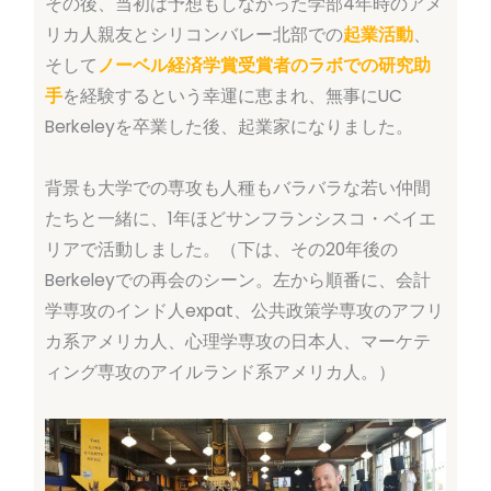
その後、当初は予想もしなかった学部4年時のアメ
リカ人親友とシリコンバレー北部での
起業活動
、
そして
ノーベル経済学賞受賞者のラボでの研究助
手
を経験するという幸運に恵まれ、無事にUC
Berkeleyを卒業した後、起業家になりました。
背景も大学での専攻も人種もバラバラな若い仲間
たちと一緒に、1年ほどサンフランシスコ・ベイエ
リアで活動しました。（下は、その20年後の
Berkeleyでの再会のシーン。左から順番に、会計
学専攻のインド人expat、公共政策学専攻のアフリ
カ系アメリカ人、心理学専攻の日本人、マーケテ
ィング専攻のアイルランド系アメリカ人。）