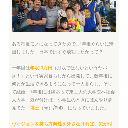
ある程度モノになってきたので、1年後ぐらいに帰
国しました。日本ではすぐ成功したかって？
一年目は
年収10万円
（月収ではないというヤバ
さ！）という実家暮らしから出発して、数年後に
何とか生活できるようになって一人暮らし、そし
て結婚。7年後には縁あって東工大の大学院へ社会
人入学。気が付けば、小学生のときにばんやり夢
見てた「
博士
（号）/PhD」になっていました。
ヴィジョンを持ち方向性を外さなければ、気が付