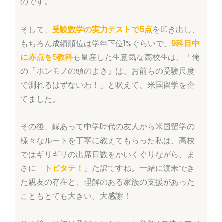
のです。
そして、
受験数学の実力テストで5点
を叩き出し、
もちろん成績順位は学年下位1%ぐらいで、
9科目中
に赤点を5教科
も量産した生意気な高校生は、「俺
の『ホンモノの頭のよさ』は、お前らの受験尺度
で測れるはずないわ！」と吠えて、米国留学を企
てました。
その後、縁あって中学時代の友人から米国留学の
様々なルートを丁寧に教えてもらった私は、高校
ではギリギリの出席日数をかいくぐりながら、ま
さに「
トビタテ！
」た訳ですね。一緒に渡米でき
た親友の存在と、理解のある家族の支援があった
こともとても大きい。大感謝！