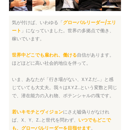
気が付けば、いわゆる「
グローバルリーダー/エリ
ート
」になっていました。世界の多拠点で働き、
稼いでいます。
世界中どこでも雇われ、働ける
自信があります。
ほどほどに高い社会的地位を伴って。
いま、あなたが「行き場がない、X.Y.Z.だ…」と感
じていても大丈夫。我々はX.Y.Z…という変数と同じ
で、潜在能力の入れ物、ポテンシャルの塊です。
若いキモチとヴィジョン
にさえ嘘偽りがなけれ
ば、X、Y、Z…と世代を問わず、
いつでもどこで
も、グローバルリーダーを目指せます
。