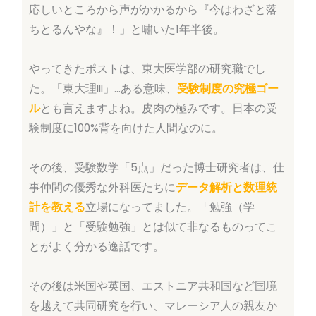
応しいところから声がかかるから『今はわざと落
ちとるんやな』！」と嘯いた1年半後。
やってきたポストは、東大医学部の研究職でし
た。「東大理III」…ある意味、
受験制度の究極ゴー
ル
とも言えますよね。皮肉の極みです。日本の受
験制度に100%背を向けた人間なのに。
その後、受験数学「5点」だった博士研究者は、仕
事仲間の優秀な外科医たちに
データ解析と数理統
計を教える
立場になってました。「勉強（学
問）」と「受験勉強」とは似て非なるものってこ
とがよく分かる逸話です。
その後は米国や英国、エストニア共和国など国境
を越えて共同研究を行い、マレーシア人の親友か