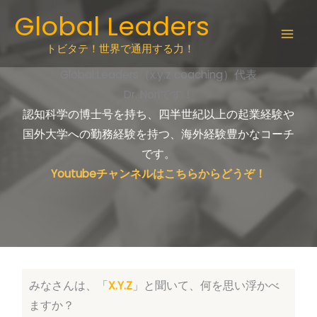
Skip
Global Leaders
to
content
トビタテ！世界で通用する力！
Global Leaders（x.y.z coaching）代表
Dr. Noriです！
認知科学の博士号を持ち、四半世紀以上の起業経験や
国外大学への勤務経験を持つ、海外経験豊かなコーチ
です。
Youtubeチャンネルはこちらからどうぞ！
みなさんは、「
X.Y.Z
」と聞いて、何を思い浮かべ
ますか？