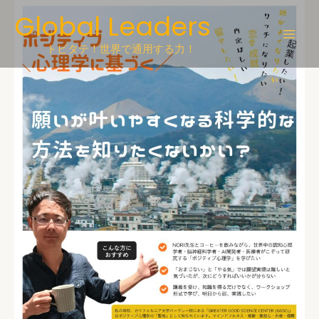
Skip
Global Leaders
to
content
トビタテ！世界で通用する力！