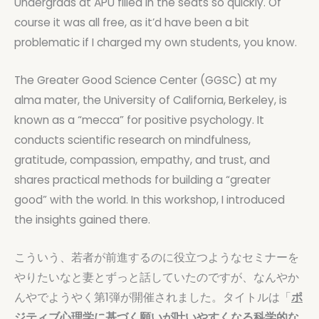
Undergrads at APU filled in the seats so quickly. Of
course it was all free, as it’d have been a bit
problematic if I charged my own students, you know.
The Greater Good Science Center (GGSC) at my
alma mater, the University of California, Berkeley, is
known as a “mecca” for positive psychology. It
conducts scientific research on mindfulness,
gratitude, compassion, empathy, and trust, and
shares practical methods for building a “greater
good” with the world. In this workshop, I introduced
the insights gained there.
こういう、若者が前進するのに役立つようなセミナーを
やりたいなと妻とずっと話していたのですが、なんやか
んやでようやく第1弾が開催されました。タイトルは「
ポ
ジティブ心理学に基づく願いが叶いやすくなる科学的な