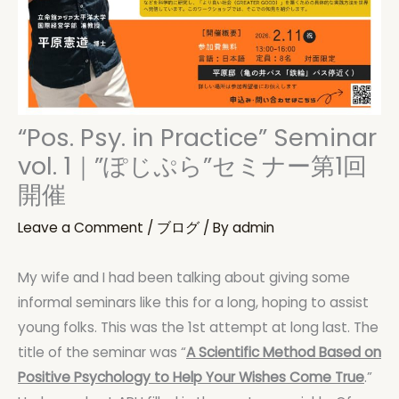
“Pos. Psy. in Practice” Seminar
vol. 1｜”ぽじぷら”セミナー第1回
開催
Leave a Comment
/
ブログ
/ By
admin
My wife and I had been talking about giving some
informal seminars like this for a long, hoping to assist
young folks. This was the 1st attempt at long last. The
title of the seminar was “
A Scientific Method Based on
Positive Psychology to Help Your Wishes Come True
.”