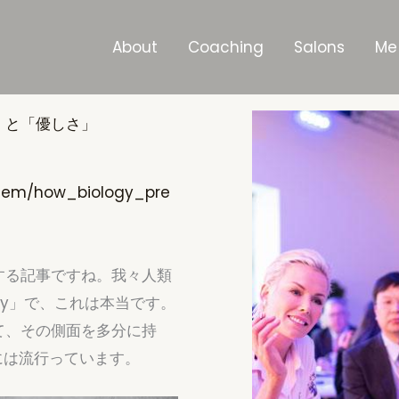
About
Coaching
Salons
Me
」と「優しさ」
/item/how_biology_pre
する記事ですね。我々人類
erosity」で、これは本当です。
て、その側面を多分に持
には流行っています。