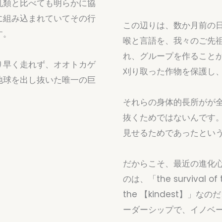
乳類と比べても明らかに協
に組み込まれていてその行
この辺りは、数か月前の
す。
喉と言語を、我々のご先
れ、グループを作ること
り早く走れず、オオトカゲ
刈り取った作物を保護し
地球を出し抜いた唯一の巨
それらの身体的長所がが
抜くためではないんです
見せるためであったとい
だからこそ、最近の進化
のは、「the survival of
the 【kindest】
ーダーシップで、イノベ