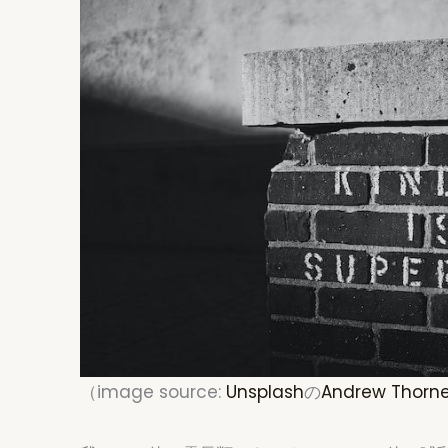
（image source:
Unsplash
の
Andrew Thorn