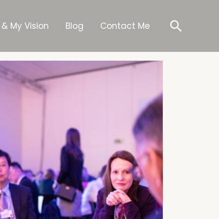
Searc
 & My Vision
Blog
Contact Me