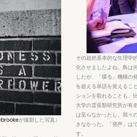
その超絶基本的な生理学
化させましたよね。鳥は
したが、「喋る」機構の
を超える単語を覚えるこ
ションを取れることも、
大学の霊長類研究所が有
は至らなかったし、我々
ebrooke
が撮影した写真）
きなかった。「発声」は
す。