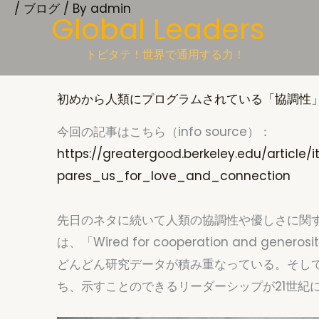
/
ブログ
/ By
admin
Skip
Global Leaders
to
content
トビタテ！世界で通用する力！
初めから人類にプログラムされている「協調性
今回の記事はこちら（info source）：
https://greatergood.berkeley.edu/article
pares_us_for_love_and_connection
先日のネタに続いて人類の協調性や優しさに関
は、「Wired for cooperation and gen
どんどん研究データが積み重なっている。そし
ち、示すことのできるリーダーシップが21世紀