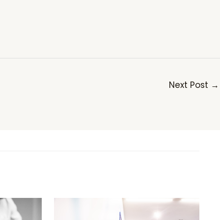
Next Post
→