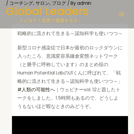
/
コーチング
,
サロン
,
ブログ
/ By
admin
Skip
Global Leaders
to
content
トビタテ！世界で通用する力！
戦略的に流されて生きる～認知科学も使いつつ～
新型コロナ感染症で日本が最初のロックダウンに
入ったころ、意識変容系鎌倉変態ネットワーク
（と勝手に呼称しています）のまとめ役の
Human Potential LabのU1くんに呼ばれて、「戦
略的に流されて生きる～認知科学も使いつつ～」
#人類の可能性へ
｜ウェビナーvol. 12と題したト
ークをしました。1.5時間もあるので、どうしよ
うもないほど暇なときのみどうぞ。