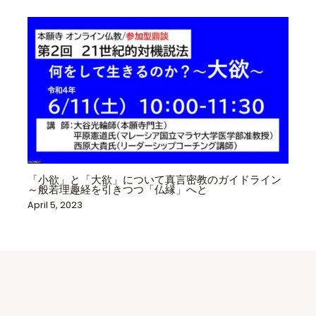
「小欲」と「大欲」について真言密教のガイドライン
～般若理趣経を引きつつ「仏縁」へと
April 5, 2023