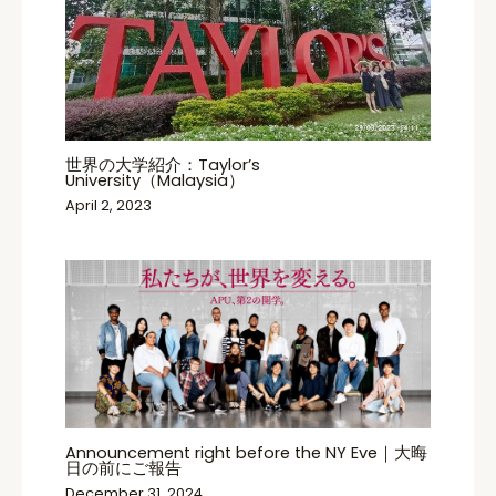
世界の大学紹介：Taylor’s
University（Malaysia）
April 2, 2023
Announcement right before the NY Eve｜大晦
日の前にご報告
December 31, 2024