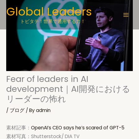
Skip
Global Leaders
to
content
トビタテ！世界で通用する力！
Fear of leaders in AI
development｜AI開発における
リーダーの怖れ
/
ブログ
/ By
admin
素材記事：
OpenAI’s CEO says he’s scared of GPT-5
素材写真：Shutterstock/ DIA TV