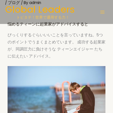
/
ブログ
/ By
admin
Skip
Global Leaders
to
content
トビタテ！世界で通用する力！
悩めるティーンに起業家がアドバイスすると
びっくりするぐらいいいことを言っていますね。5つ
のポイントでうまくまとめています。 成功する起業家
が、同調圧力に負けそうな ティーンエイジャー たち
に伝えたい アドバイス。