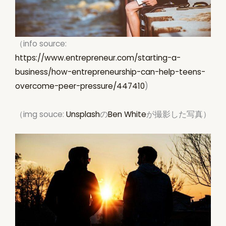
（info source:
https://www.entrepreneur.com/starting-a-
business/how-entrepreneurship-can-help-teens-
overcome-peer-pressure/447410
)
（img souce:
Unsplash
の
Ben White
が撮影した写真）