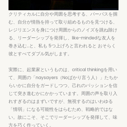
クリティカルに自分や周囲を思考する、パーパスを掴
む、自分が情熱を持って取り組めるものを見つける、
レジリエンスを身につけ周囲からのノイズを跳ね除け
る、リーダーシップを発揮し、like-mindedな友人を
巻き込む…と、私も 5つ上げろと言われると おそらく
彼とすべてダブル気がします。
実際に、起業家というものは、critical thinkingを用い
て、周囲の「naysayers（Noばかり言う人）」たちか
らいかに自分をガードしつつ、己れのパッションを信
じて突き進むかにかかっています。周囲の声を取り入
れすぎるのはまずいですが、無視するのはいわゆる
「情弱」になる可能性をはらむため、戦略的ではな
い。故にこそ、そこでリーダーシップを発揮して、味
方を巧く作っていく。