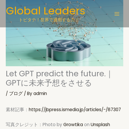
Skip
Global Leaders
to
content
トビタテ！世界で通用する力！
Let GPT predict the future.｜
GPTに未来予想をさせる
/
ブログ
/ By
admin
素材記事：
https://jbpress.ismedia.jp/articles/-/87307
写真クレジット：Photo by
Growtika
on
Unsplash