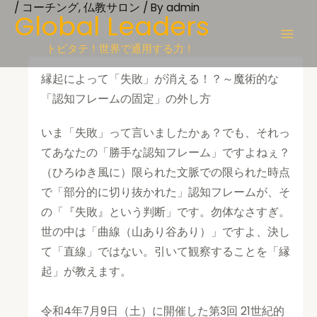
/
コーチング
,
仏教サロン
/ By
admin
Skip
Global Leaders
to
content
トビタテ！世界で通用する力！
縁起によって「失敗」が消える！？～魔術的な
「認知フレームの固定」の外し方
いま「失敗」って言いましたかぁ？でも、それっ
てあなたの「勝手な認知フレーム」ですよねぇ？
（ひろゆき風に）限られた文脈での限られた時点
で「部分的に切り抜かれた」認知フレームが、そ
の「『失敗』という判断」です。勿体なさすぎ。
世の中は「曲線（山あり谷あり）」ですよ、決し
て「直線」ではない。引いて観察することを「縁
起」が教えます。
令和4年7月9日（土）に開催した第3回 21世紀的