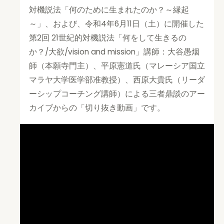
対機説法「何のために生まれたのか？～縁起
～」、および、令和4年6月11日（土）に開催した
第2回 21世紀的対機説法「何をして生きるの
か？/大欲/vision and mission」講師：大谷愚烟
師（本願寺門主）、平原憲道氏（マレーシア国立
マラヤ大学医学部准教授）、西原大貴氏（リーダ
ーシップコーチング講師）による三者鼎談のアー
カイブからの「切り抜き動画」です。