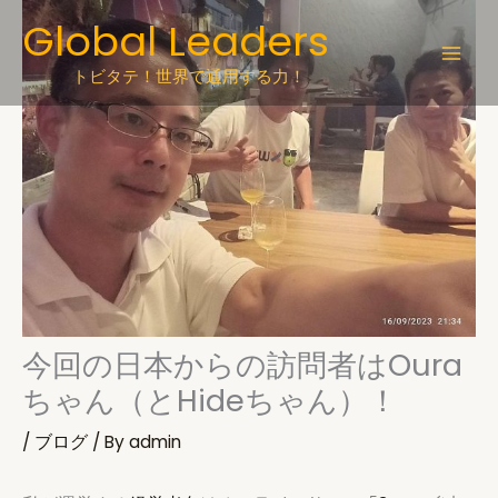
Skip
Global Leaders
to
content
トビタテ！世界で通用する力！
今回の日本からの訪問者はOura
ちゃん（とHideちゃん）！
/
ブログ
/ By
admin