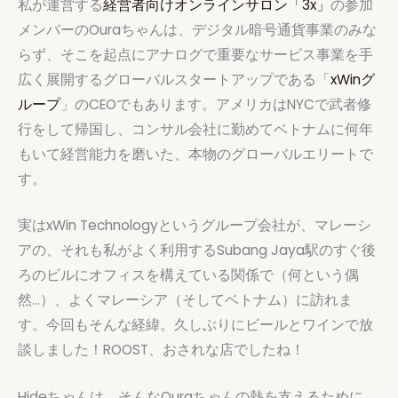
私が運営する
経営者向けオンラインサロン「3x」
の参加
メンバーのOuraちゃんは、デジタル暗号通貨事業のみな
らず、そこを起点にアナログで重要なサービス事業を手
広く展開するグローバルスタートアップである「
xWinグ
ループ
」のCEOでもあります。アメリカはNYCで武者修
行をして帰国し、コンサル会社に勤めてベトナムに何年
もいて経営能力を磨いた、本物のグローバルエリートで
す。
実はxWin Technologyというグループ会社が、マレーシ
アの、それも私がよく利用するSubang Jaya駅のすぐ後
ろのビルにオフィスを構えている関係で（何という偶
然…）、よくマレーシア（そしてベトナム）に訪れま
す。今回もそんな経緯。久しぶりにビールとワインで放
談しました！ROOST、おされな店でしたね！
Hideちゃんは、そんなOuraちゃんの熱を支えるために、