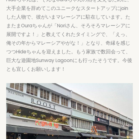
大手企業を辞めてこのユニークなスタートアップにjoin
した人物で、彼がいまマレーシアに駐在しています。た
またまOuraちゃんが「Noriさん、そろそろマレーシアに
展開ですよ！」と教えてくれたタイミングで、「えっ、
俺その年からマレーシアやがな！」となり、奇縁を感じ
つつHideちゃんを迎えました。もう家族で数回会って、
巨大な遊園地Sunway Lagoonにも行ったそうです。今後
とも宜しくお願いします！