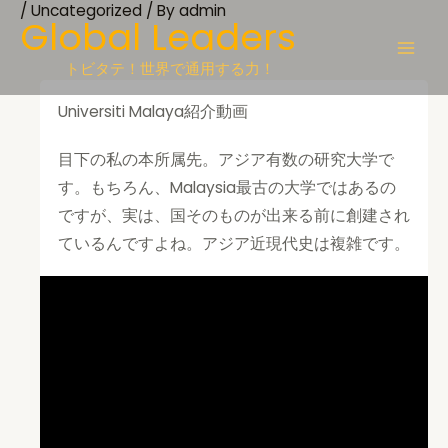
/
Uncategorized
/ By
admin
Skip
Global Leaders
to
content
トビタテ！世界で通用する力！
Universiti Malaya紹介動画
目下の私の本所属先。アジア有数の研究大学で
す。もちろん、Malaysia最古の大学ではあるの
ですが、実は、国そのものが出来る前に創建され
ているんですよね。アジア近現代史は複雑です。