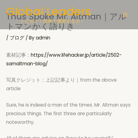
Skip
Global Leaders
to
Thus Spoke Mr. Altman｜アル
content
トビタテ！世界で通用する力！
トマンかく語りき
/
ブログ
/ By
admin
素材記事：
https://www.lifehacker.jp/article/2502-
samaltman-blog/
写真クレジット：上記記事より｜from the above
article
Sure, he is indeed a man of the times. Mr. Altman says
precious things. The first three are particularly
noteworthy.