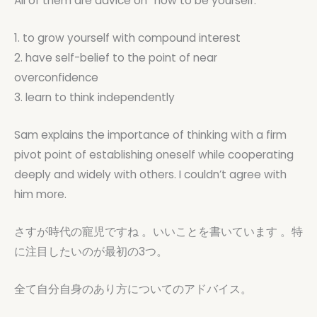
All of them are advice on “how to be yourself.”
1. to grow yourself with compound interest
2. have self-belief to the point of near
overconfidence
3. learn to think independently
Sam explains the importance of thinking with a firm
pivot point of establishing oneself while cooperating
deeply and widely with others. I couldn’t agree with
him more.
さすが時代の寵児ですね 。いいことを書いています 。特
に注目したいのが最初の3つ。
全て自分自身のあり方についてのアドバイス。