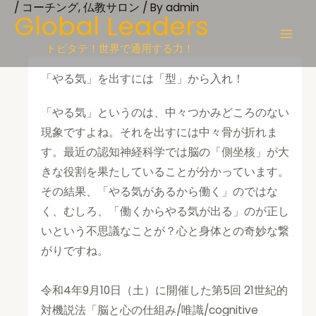
/
コーチング
,
仏教サロン
/ By
admin
Skip
Global Leaders
to
content
トビタテ！世界で通用する力！
「やる気」を出すには「型」から入れ！
「やる気」というのは、中々つかみどころのない
現象ですよね。それを出すには中々骨が折れま
す。最近の認知神経科学では脳の「側坐核」が大
きな役割を果たしていることが分かっています。
その結果、「やる気があるから働く」のではな
く、むしろ、「働くからやる気が出る」のが正し
いという不思議なことが？心と身体との奇妙な繋
がりですね。
令和4年9月10日（土）に開催した第5回 21世紀的
対機説法「脳と心の仕組み/唯識/cognitive