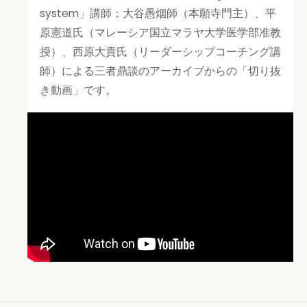
system」講師：大谷愚烟師（本願寺門主）、平
原憲道氏（マレーシア国立マラヤ大学医学部准教
授）、西原大貴氏（リーダーシップコーチング講
師）による三者鼎談のアーカイブからの「切り抜
き動画」です。