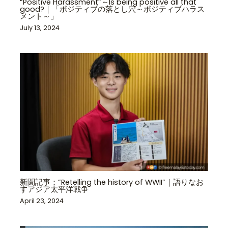
“Positive Harassment”～Is being positive all that
good?｜「ポジティブの落とし穴～ポジティブハラス
メント～」
July 13, 2024
新聞記事：”Retelling the history of WWII”｜語りなお
すアジア太平洋戦争
April 23, 2024