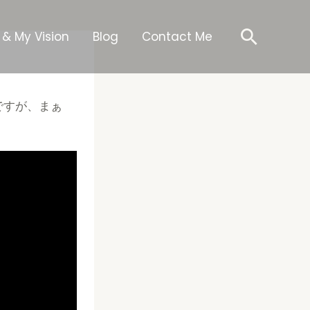
Searc
 & My Vision
Blog
Contact Me
んですが、まぁ