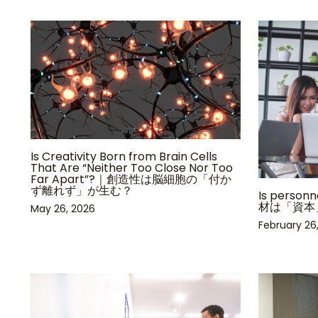
Is Creativity Born from Brain Cells
That Are “Neither Too Close Nor Too
Far Apart”?｜創造性は脳細胞の「付か
ず離れず」が生む？
Is personn
材は「資本
May 26, 2026
February 26