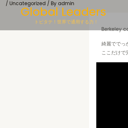
/
Uncategorized
/ By
admin
Skip
Global Leaders
to
content
トビタテ！世界で通用する力！
Berkeley 
綺麗ででっか
ここだけで