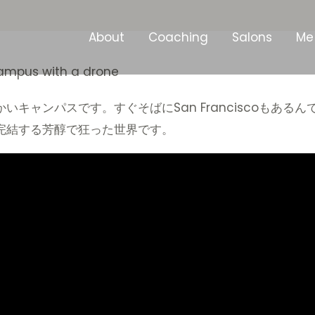
About
Coaching
Salons
Me
campus with a drone
いキャンパスです。すぐそばにSan Franciscoもある
完結する芳醇で狂った世界です。