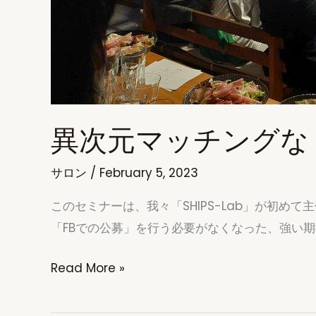
異次元マッチングな
サロン
/
February 5, 2023
このセミナーは、我々「SHIPS-Lab」が初
「FBでの公募」を行う必要がなくなった、強い
異
Read More »
次
元