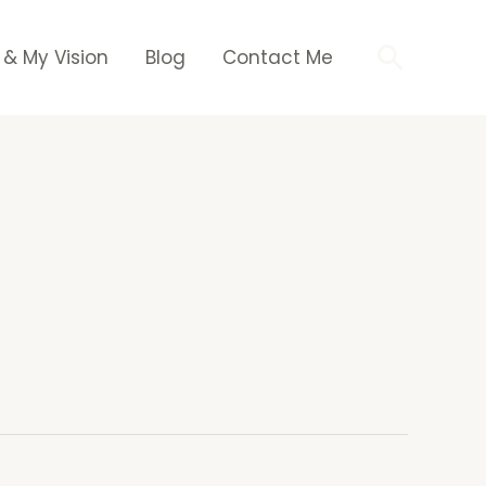
Searc
 & My Vision
Blog
Contact Me