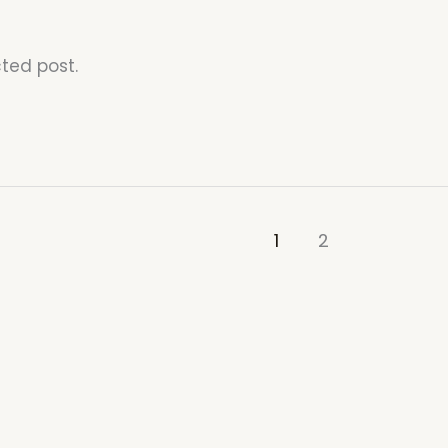
cted post.
1
2