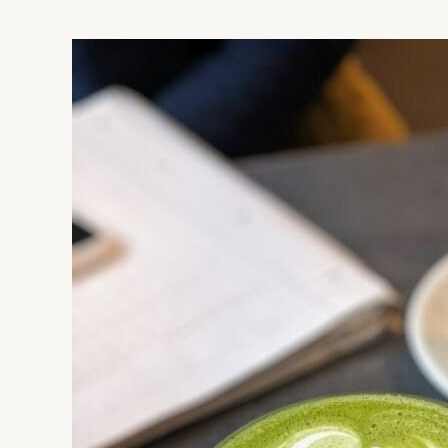
マ
ッ
チ
ン
グ
な
「離
島
課
題」
と
「ポ
ル
ト