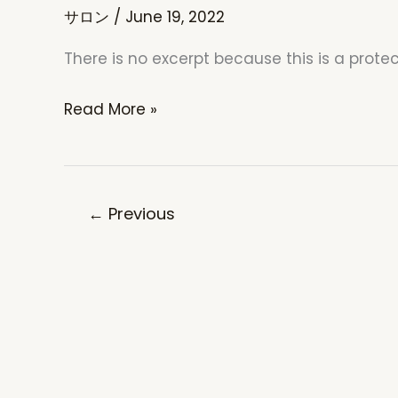
サロン
/
June 19, 2022
There is no excerpt because this is a prote
Protected:
Read More »
サ
ロ
ン
←
Previous
「3x」
会
員
の
自
己
紹