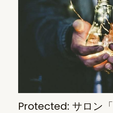
員
の
自
己
紹
介
Protected: サ