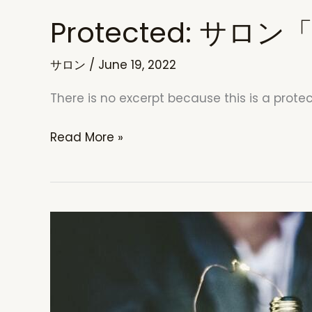
Protected: 
サロン
/
June 19, 2022
There is no excerpt because this is a prote
Protected:
Read More »
サ
ロ
ン
「抹
茶
ラ
テ」
会